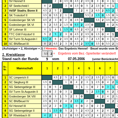
1
SV Hennef II
0
0
2
0
0
1
2
3,5
4,5
3,5
3
4
2
SF Seelscheid I
2
0
0
2
0
1
6
3
2,5
5
2,5
4
3
VdSF Stadtv. Bonn II
2
2
2
2
2
2
4,5
5
7
6
6,5
6,5
4
SK Troisdorf II
0
2
0
2
0
0
3,5
5,5
1
5,5
1,5
1,5
3
5
Godesberger SK VII
2
0
0
0
2
0
4,5
3
2
2,5
5,5
3,5
4
6
Godesberger SK VI
2
2
0
2
0
2
5
5,5
1,5
6,5
2,5
6
6
7
SF Lohmar III
1
1
0
2
2
0
4
4
1,5
6,5
4,5
2
8
TTC GW Fritzdorf II
2
2
0
2
0
0
1
5
5
3
4,5
3,5
1,5
4
9
SV Turm St.Augustin I
2
2
0
2
2
0
1
6,5
6
3,5
4,5
7
1,5
4
4
10
SC BN/Beuel III
2
2
0
2
0
0
2
8
6,5
3
4,5
3,5
3,5
5,5
3
(Aufsteiger = 2, Absteiger = 2) /
Hinweis:
Das Ergebnis Hennef - Beuel wurde vom Be
=
Ergebnis vom Bez.-Spielleiter verändert!
2
5,5
1. Kreisklasse
Stand nach der Runde
vom
07.05.2006
9
(unter Berücksich
St.-
Mannschaft
1
2
3
4
5
6
7
Nr.
1
SC Limperich II
2
2
2
2
2
0
4,5
5
4
3,5
3,5
2,5
2
SC Siegburg III
0
0
2
1
0
2
1,5
1
4
3
2,5
4
3
3
SG Siebengebirge III
0
2
1
0
0
1
1
5
3
1
2
3
4
SV Turm St.Augustin II
0
0
1
2
0
2
2
2
3
5
2,5
6
5
Godesberger SK VIII
0
1
2
0
2
2
2,5
3
5
1
4
4
1
6
SC BN/Beuel IV
0
2
2
2
0
2
2,5
3,5
4
3,5
2
4
7
SV Hennef III
2
0
1
0
0
0
3,5
2
3
0
2
2
8
SG Siebengebirge II
1
0
2
2
2
2
2
3
2,5
5
5
4,5
4
4
9
SF Rheinbach III
2
1
0
2
2
2
0
4
3
2
3,5
4,5
4
2,5