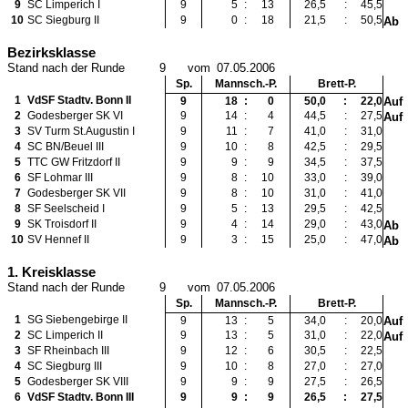
9
SC Limperich I
9
5
:
13
26,5
:
45,5
10
SC Siegburg II
9
0
:
18
21,5
:
50,5
Ab
Bezirksklasse
Stand nach der Runde
9
vom
07.05.2006
Sp.
Mannsch.-P.
Brett-P.
1
VdSF Stadtv. Bonn II
9
18
:
0
50,0
:
22,0
Auf
2
Godesberger SK VI
9
14
:
4
44,5
:
27,5
Auf
3
SV Turm St.Augustin I
9
11
:
7
41,0
:
31,0
4
SC BN/Beuel III
9
10
:
8
42,5
:
29,5
5
TTC GW Fritzdorf II
9
9
:
9
34,5
:
37,5
6
SF Lohmar III
9
8
:
10
33,0
:
39,0
7
Godesberger SK VII
9
8
:
10
31,0
:
41,0
8
SF Seelscheid I
9
5
:
13
29,5
:
42,5
9
SK Troisdorf II
9
4
:
14
29,0
:
43,0
Ab
10
SV Hennef II
9
3
:
15
25,0
:
47,0
Ab
1. Kreisklasse
Stand nach der Runde
9
vom
07.05.2006
Sp.
Mannsch.-P.
Brett-P.
1
SG Siebengebirge II
9
13
:
5
34,0
:
20,0
Auf
2
SC Limperich II
9
13
:
5
31,0
:
22,0
Auf
3
SF Rheinbach III
9
12
:
6
30,5
:
22,5
4
SC Siegburg III
9
10
:
8
27,0
:
27,0
5
Godesberger SK VIII
9
9
:
9
27,5
:
26,5
6
VdSF Stadtv. Bonn III
9
9
:
9
26,5
:
27,5