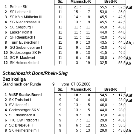
Sp.
Mannsch.-P.
Brett-P.
1
Brühler SK I
11
21
:
1
55,5
:
32,5
Auf
2
SF Lohmar II
11
15
:
7
53,0
:
35,0
3
SF Köln-Mülheim III
11
14
:
8
45,5
:
42,5
4
SG Niederkassel II
11
13
:
9
45,5
:
42,5
5
SC Siegburg I
11
11
:
11
45,0
:
43,0
6
Lasker Köln II
11
11
:
11
44,0
:
44,0
7
SF Rheinbach I
11
11
:
11
42,0
:
46,0
8
Turm Euskirchen I
11
9
:
13
43,5
:
44,5
Ab,
9
SG Siebengebirge I
11
9
:
13
42,0
:
46,0
10
Godesberger SK IV
11
9
:
13
41,5
:
46,5
11
SC E. Maulwurf
11
6
:
16
38,0
:
50,0
Ab
12
SK Heimerzheim I
11
3
:
19
32,5
:
55,5
Ab
Schachbezirk Bonn/Rhein-Sieg
Bezirksliga
Stand nach der Runde
9
vom
07.05.2006
Sp.
Mannsch.-P.
Brett-P.
1
VdSF Stadtv. Bonn I
9
18
:
0
54,5
:
17,5
Auf
2
SK Troisdorf I
9
14
:
4
44,0
:
28,0
Auf
3
SV Hennef I
9
13
:
5
46,0
:
26,0
4
Godesberger SK V
9
13
:
5
44,0
:
28,0
5
SF Rheinbach II
9
9
:
9
32,0
:
40,0
6
TTC GW Fritzdorf I
9
7
:
11
29,0
:
43,0
7
SC BN/Beuel II
9
6
:
12
33,5
:
38,5
8
SK Heimerzheim II
9
5
:
13
29,0
:
43,0
Ab