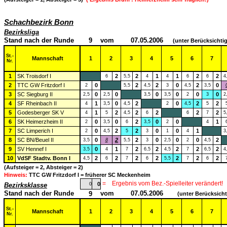
Schachbezirk Bonn
Bezirksliga
Stand nach der Runde
9
vom
07.05.2006
(unter Berücksichti
St.-
Mannschaft
1
2
3
4
5
6
7
Nr.
1
SK Troisdorf I
2
2
1
1
2
2
6
5,5
4
4
6
6
4
2
TTC GW Fritzdorf I
0
2
2
0
2
0
2
5,5
4,5
3
4,5
3,5
3
SC Siegburg II
0
0
0
0
0
0
2,5
2,5
3,5
3,5
2
3
2
4
SF Rheinbach II
1
0
2
0
2
2
4
3,5
4,5
2
4,5
5
5
Godesberger SK V
1
2
2
2
2
2
4
5
4,5
6
6
7
5
6
SK Heimerzheim II
0
0
2
0
0
1
2
3,5
6
3,5
2
4
7
SC Limperich I
0
2
2
0
0
1
2
4,5
5
3
1
4
3
8
SC BN/Beuel II
0
2
2
0
0
0
2
3,5
8
5,5
3
2,5
2
4,5
9
SV Hennef I
0
1
2
2
2
2
2
3,5
4
7
6,5
4,5
7
6,5
4
10
VdSF Stadtv. Bonn I
2
2
2
2
2
2
2
4,5
6
7
6
5,5
7
6
(Aufsteiger = 2, Absteiger = 2)
Hinweis:
TTC GW Fritzdorf I = früherer SC Meckenheim
=
Ergebnis vom Bez.-Spielleiter verändert!
0
Bezirksklasse
0
Stand nach der Runde
vom
07.05.2006
9
(unter Berücksich
St.-
Mannschaft
1
2
3
4
5
6
7
Nr.