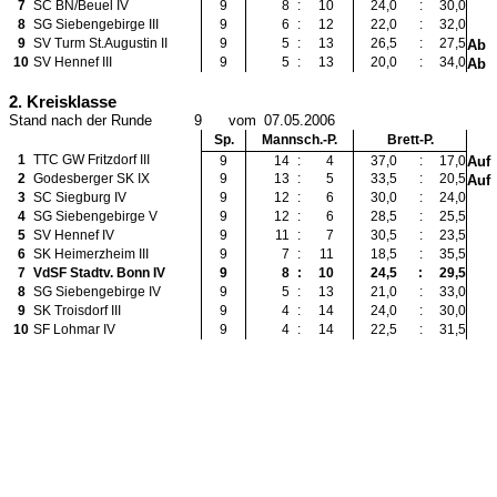
7
SC BN/Beuel IV
9
8
:
10
24,0
:
30,0
8
SG Siebengebirge III
9
6
:
12
22,0
:
32,0
9
SV Turm St.Augustin II
9
5
:
13
26,5
:
27,5
Ab
10
SV Hennef III
9
5
:
13
20,0
:
34,0
Ab
2. Kreisklasse
Stand nach der Runde
9
vom
07.05.2006
Sp.
Mannsch.-P.
Brett-P.
1
TTC GW Fritzdorf III
9
14
:
4
37,0
:
17,0
Auf
2
Godesberger SK IX
9
13
:
5
33,5
:
20,5
Auf
3
SC Siegburg IV
9
12
:
6
30,0
:
24,0
4
SG Siebengebirge V
9
12
:
6
28,5
:
25,5
5
SV Hennef IV
9
11
:
7
30,5
:
23,5
6
SK Heimerzheim III
9
7
:
11
18,5
:
35,5
7
VdSF Stadtv. Bonn IV
9
8
:
10
24,5
:
29,5
8
SG Siebengebirge IV
9
5
:
13
21,0
:
33,0
9
SK Troisdorf III
9
4
:
14
24,0
:
30,0
10
SF Lohmar IV
9
4
:
14
22,5
:
31,5