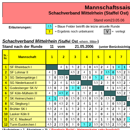
Mannschaftssais
Schachverband Mittelrhein (Staffel Ost
Stand vom
23.05.06
=
Blaue Felder betrifft die letzte aktuelle Runde
2,5
Erläuterungen:
=
Ergebnis noch unbekannt
V
=
verlegt
?
Schachverband Mittelrhein
(
Staffel Ost -
-)
ehem. Mitte
Stand nach der Runde
11
vom
21.05.2006
(unter Berücksichti
St.-
Mannschaft
1
2
3
4
5
6
7
Nr.
1
SF Rheinbach I
1
2
0
2
1
1
4
5
3
4,5
4
4
2
SF Lohmar II
1
2
1
2
0
2
4
4,5
4
6
3,5
5,5
3
3
SG Siebengebirge I
0
0
0
2
1
2
3
3,5
3,5
5
4
5,5
4
SG Niederkassel II
2
1
2
2
0
2
5
4
4,5
5,5
3
4,5
5
Godesberger SK IV
0
0
0
0
1
2
3,5
2
3
2,5
4
4,5
6
SF Köln-Mülheim III
1
2
1
2
1
2
4
4,5
4
5
4
5,5
7
SK Heimerzheim I
1
0
0
0
0
0
4
2,5
2,5
3,5
3,5
2,5
2
8
SC Siegburg I
0
2
2
1
1
0
2
3
4,5
6
4
4
3
5,5
9
Brühler SK I
2
1
2
2
2
2
2
6,5
4
5
5
5
6
5
10
Lasker Köln II
2
0
2
1
0
1
2
5
2,5
5
4
2
4
6,5
11
SC E. Maulwurf
0
0
0
0
1
0
5,5
2
3,5
1
3,5
3
4
3
12
Turm Euskirchen I
2
0
0
2
0
2
0
4,5
2,5
3
5
3,5
5,5
3,5
(Aufsteiger = 1, Absteiger = 3)
( Ergebnis Brühl : Heimerzheim sehr fraglich!)