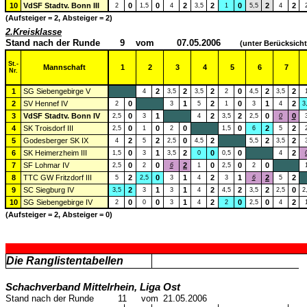
10
VdSF Stadtv. Bonn III
0
0
2
2
0
2
2
2
1,5
4
3,5
1
5,5
4
(Aufsteiger = 2, Absteiger = 2)
2.Kreisklasse
Stand nach der Runde
9
vom
07.05.2006
(unter Berücksich
St.-
Mannschaft
1
2
3
4
5
6
7
Nr.
1
SG Siebengebirge V
2
2
2
0
2
2
4
3,5
3,5
2
4,5
3,5
2
SV Hennef IV
0
1
2
0
1
2
2
3
5
1
3
4
3
3
VdSF Stadtv. Bonn IV
0
1
2
2
0
0
2,5
3
4
3,5
2,5
0
4
SK Troisdorf III
0
0
0
0
2
2
2,5
1
2
1,5
6
5
5
Godesberger SK IX
2
2
0
2
2
2
4
5
2,5
4,5
5,5
3,5
6
SK Heimerzheim III
0
1
2
0
0
2
1,5
3
3,5
0
0,5
4
7
SF Lohmar IV
0
0
2
0
0
0
2,5
2
6
1
2,5
2
8
TTC GW Fritzdorf III
2
0
1
2
1
2
2
5
2,5
3
4
3
6
5
9
SC Siegburg IV
2
1
1
2
2
2
0
3,5
3
3
4
4,5
3,5
2,5
2
10
SG Siebengebirge IV
0
0
1
2
0
0
2
2
0
3
4
2
2,5
4
(Aufsteiger = 2, Absteiger = 0)
Die Ranglistentabellen
Schachverband Mittelrhein, Liga Ost
Stand nach der Runde
11
vom
21.05.2006