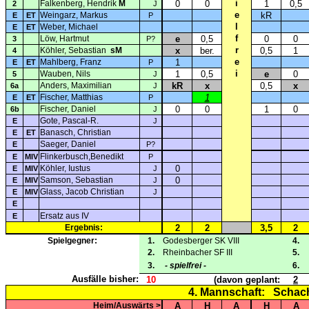
i
Falkenberg, Hendrik
M
0
0
1
0,5
2
J
e
Weingarz, Markus
kR
E
ET
P
l
Weber, Michael
E
ET
f
Löw, Hartmut
e
0,5
0
0
3
P?
r
Köhler, Sebastian
sM
x
ber.
0,5
1
4
e
Mahlberg, Franz
1
E
ET
P
i
Wauben, Nils
1
0,5
e
0
5
J
Anders, Maximilian
kR
x
0,5
x
6a
J
Fischer, Matthias
1
E
ET
P
Fischer, Daniel
0
0
1
0
6b
J
Gote, Pascal-R.
E
J
Banasch, Christian
E
ET
Saeger, Daniel
E
P?
Flinkerbusch,Benedikt
E
MIV
P
Köhler, Iustus
0
E
MIV
J
Samson, Sebastian
0
E
MIV
J
Glass, Jacob Christian
E
MIV
J
E
Ersatz aus IV
E
Ergebnis:
2
2
3,5
2
Spielgegner:
1.
Godesberger SK VIII
4.
2.
Rheinbacher SF III
5.
3.
- spielfrei -
6.
Ausfälle bisher:
10
(davon geplant:
2
4. Mannschaft:
Schach
Heim/Auswärts >
A
H
A
H
A