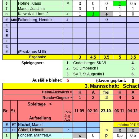
Höhne, Klaus
0
0
0
1
0,5
6
P
Mandt, Joachim
0
1
1
1
1
7
Karwatzki, Hans-J.
1
1
e
1
0
8
J
0
Falkenberg, Hendrik
E
MIII
J
E
E
E
E
E
(Ersatz aus M III)
E
Ergebnis:
3
4,5
3,5
5
3,5
Spielgegner:
1.
Godesberger SK VI
4.
2.
SC Limperich I
5.
3.
SV T. St.Augustin I
6.
Ausfälle bisher:
5
(davon geplant:
0
3. Mannschaft:
Schach
Heim/Auswärts >
H
A
frei
H
A
1
2
3
4
5
Runde+Gegner >
Spieltage
>
Br.
St.
11.09.
02.10.
23.10.
06.11.
04.12.
Pkw
Jug.
Aufstellung
Aus.
Nüchel, Marcel
E
ET
möchte 2011/
s
Göbel, Helmuth
x
x
E
ET
P
p
Fondern, Manfred,v.
x
0
0,5
0,5
1