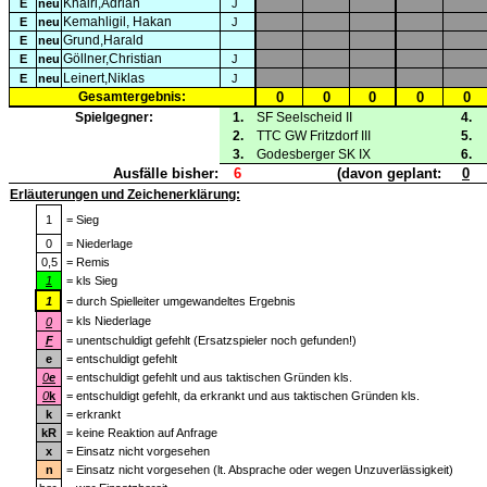
Khairi,Adrian
E
neu
J
Kemahligil, Hakan
E
neu
J
Grund,Harald
E
neu
Göllner,Christian
E
neu
J
Leinert,Niklas
E
neu
J
Gesamtergebnis:
0
0
0
0
0
Spielgegner:
1.
SF Seelscheid II
4.
2.
TTC GW Fritzdorf III
5.
3.
Godesberger SK IX
6.
Ausfälle bisher:
6
(davon geplant:
0
Erläuterungen und Zeichenerklärung:
1
= Sieg
0
= Niederlage
0,5
= Remis
1
= kls Sieg
1
= durch Spielleiter umgewandeltes Ergebnis
= kls Niederlage
0
F
= unentschuldigt gefehlt (Ersatzspieler noch gefunden!)
e
= entschuldigt gefehlt
0
e
= entschuldigt gefehlt und aus taktischen Gründen kls.
0
k
= entschuldigt gefehlt, da erkrankt und aus taktischen Gründen kls.
k
= erkrankt
kR
= keine Reaktion auf Anfrage
x
= Einsatz nicht vorgesehen
n
= Einsatz nicht vorgesehen (lt. Absprache oder wegen Unzuverlässigkeit)