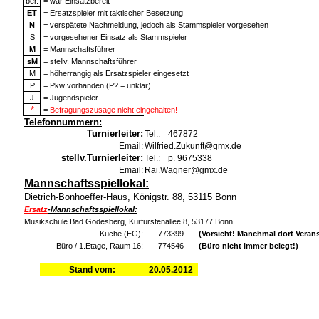
ber.
= war Einsatzbereit
ET
= Ersatzspieler mit taktischer Besetzung
N
= verspätete Nachmeldung, jedoch als Stammspieler vorgesehen
S
= vorgesehener Einsatz als Stammspieler
M
= Mannschaftsführer
sM
= stellv. Mannschaftsführer
M
= höherrangig als Ersatzspieler eingesetzt
P
= Pkw vorhanden (P? = unklar)
J
= Jugendspieler
*
=
Befragungszusage nicht eingehalten!
Telefonnummern:
Turnierleiter:
Tel.:
467872
Email:
Wilfried.Zukunft@gmx.de
stellv.Turnierleiter:
Tel.:
p. 9675338
Email:
Rai.Wagner@gmx.de
Mannschaftsspiellokal:
Dietrich-Bonhoeffer-Haus, Königstr. 88, 53115 Bonn
Ersatz
-Mannschaftsspiellokal:
Musikschule Bad Godesberg, Kurfürstenallee 8, 53177 Bonn
Küche (EG):
773399
(Vorsicht! Manchmal dort Verans
Büro / 1.Etage, Raum 16:
774546
(Büro nicht immer belegt!)
Stand vom:
20.05.2012