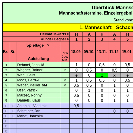
Überblick Mannsc
Mannschaftstermine, Einzelergebni
Stand vom
1. Mannschaft:
Schachv
Heim/Auswärts >
H
A
H
A
H
Runde+Gegner >
1
2
3
4
5
Spieltage
>
Br.
St.
18.09.
09.10.
13.11.
11.12.
15.01.
Pkw
Jug.
Aufstellung
Aus.
1
0
0,5
0
0,5
Dehmel, Jens
M
1
Wagner, Rainer
0
0,5
0
0,5
0
2
P
Wahl, Felix
e
0
1
x
e
3
Moos, Gerd-A.F.
1
0,5
0,5
0
0,5
4
P
Weber, Meikel
sM
0,5
0,5
0
1
0
5
P
Utler, Patrick
0
1
0
1
1
6
Marzec, Ronny
0,5
0
0
0
0
7
Daniels, Klaus
0
0
0
1
1
8
0,5
Antonioli, Vladimir
E
E
Schreiber, Jan
0
0
E
E
Mandt, Joachim
E
E
E
E
E