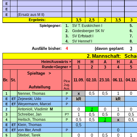
E
E
(Ersatz aus M II)
E
Ergebnis:
3,5
2,5
2
3,5
3
Spielgegner:
1.
SV T. Euskirchen I
5.
2.
Godesberger SK IV
6.
3.
SV Erftstadt I
7.
4.
SV Hennef I
8.
Ausfälle bisher:
4
(davon geplant:
3
2. Mannschaft:
Schac
Heim/Auswärts >
H
H
A
H
A
Runde+Gegner >
1
2
3
4
5
Spieltage
>
Br.
St.
11.09.
02.10.
23.10.
06.11.
04.12.
Pkw
Jug.
Aufstellung
Aus.
x
0,5
0,5
1
0
Nenner, Thomas
1
P
Zejewski, Udo
kR
kR
E
ET
P
Weyermann, Marcel
E
ET
P
Antonioli, Vladimir
M
0
1
0
1
0
2
Schreiber, Jan
1
0,5
0,5
0
0,5
3
P?
Heitsch, Thomas
0,5
0,5
1
x
0,5
4
P
Klein, Thomas
0,5
E
ET
von Itter, Arndt
0
E
ET
P
Stiebel, Tarek
0
0
0,5
0
1
5