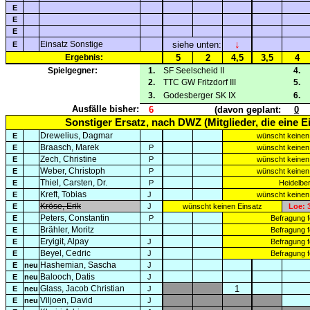
E
E
E
↓
Einsatz Sonstige
siehe unten:
E
Ergebnis:
5
2
4,5
3,5
4
Spielgegner:
1.
SF Seelscheid II
4.
2.
TTC GW Fritzdorf III
5.
3.
Godesberger SK IX
6.
Ausfälle bisher:
6
(davon geplant:
0
Sonstiger Ersatz, nach DWZ (Mitglieder, die eine 
Drewelius, Dagmar
E
wünscht keinen
Braasch, Marek
E
P
wünscht keinen
Zech, Christine
E
P
wünscht keinen
Weber, Christoph
E
P
wünscht keinen
Thiel, Carsten, Dr.
E
P
Heidelbe
Kreft, Tobias
E
J
wünscht keinen
Kröse, Erik
E
J
wünscht keinen Einsatz
Loe: 3
Peters, Constantin
E
P
Befragung fe
Brähler, Moritz
E
Befragung fe
Eryigit, Alpay
E
J
Befragung fe
Beyel, Cedric
E
J
Befragung fe
Hashemian, Sascha
E
neu
J
Balooch, Datis
E
neu
J
Glass, Jacob Christian
1
E
neu
J
Viljoen, David
E
neu
J