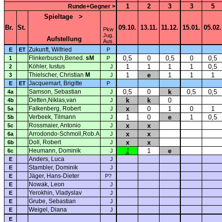
1
2
3
3
5
Runde+Gegner >
Spieltage
>
Br.
St.
09.10.
13.11.
11.12.
15.01.
05.02.
Pkw
Jug.
Aufstellung
Aus.
Zukunft, Wilfried
E
ET
P
Flinkerbusch,Bened.
sM
0,5
0
0,5
0
0,5
1
P
Köhler, Iustus
1
1
1
1
0,5
2
J
Thielscher, Christian
M
1
e
1
1
1
3
J
Jacquemart, Brigitte
E
ET
P
Samson, Sebastian
0,5
0
k
0,5
0,5
4a
J
Detten,Niklas,van
k
k
0
4b
J
Falkenberg, Robert
x
0
1
0
1
5a
J
Verbeek, Tilmann
1
0
e
1
0,5
5b
J
Rossmaier, Antonio
x
x
5c
J
Arrodondo-Schmoll,Rob.A.
x
x
6a
J
Doll, Robert
x
x
6b
J
Heumann, Dominik
1
1
e
6c
J
Anders, Luca
E
J
Stambler, Dominik
E
J
Jäger, Hans-Dieter
E
P?
Nowak, Leon
E
J
Yerokhin, Vladyslav
E
J
Grube, Sebastian
E
J
Weigel, Diana
E
J
E