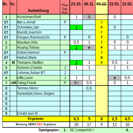
Br.
St.
23.10.
06.11.
04.12.
22.01.
12.02.
Pkw
Jug.
Aufstellung
Aus.
Krüschner,Ralf
1
X
0
1
Itter,v.,Arndt
P
i
ET
1
e
0
Schreiber,Jan
ET
r
Mandt,Joachim
ET
0
f
0
Görgen,Reinhold,Dr.
P
ET
0,5
1
l
0
0
Wauben,Nils
2
1
e
e
1
1
Huang,Tobias
3
i
Göbel,Helmut
P
ET
p
Heibel,Mark
ET
1
1
s
0,5
1
M
Tiemann,Steffen
4
1
1
1
1
Schrein,Charlie
J
5
Lohmar,Julian B?
J
ET
1
1
e
0,5
Ioffe,Leon
J
6
X+
0,5
0
1
sM
Fabig,Frank
P
7
Tennie,Heinz
0,5
E
Karwatzki,Hans-Jürgen
E
E
E
E
Ersatz aus IV
E
Ergebnis:
6,5
5
X
2,5
4,5
20
17
X
12
16
Wertung SBRS
NEU
Ergebnis:
Spielgegner:
1.
SC Limperich I
4.