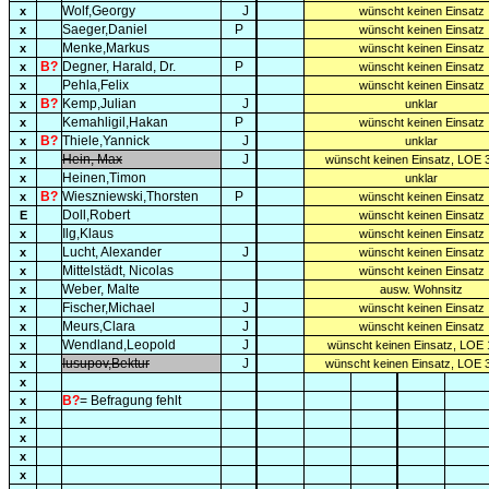
Wolf,Georgy
J
x
wünscht keinen Einsatz
Saeger,Daniel
P
x
wünscht keinen Einsatz
Menke,Markus
x
wünscht keinen Einsatz
B?
Degner, Harald, Dr.
P
x
wünscht keinen Einsatz
Pehla,Felix
x
wünscht keinen Einsatz
B?
Kemp,Julian
J
x
unklar
Kemahligil,Hakan
P
x
wünscht keinen Einsatz
B?
Thiele,Yannick
J
x
unklar
Hein, Max
J
x
wünscht keinen Einsatz, LOE 
Heinen,Timon
x
unklar
B?
Wieszniewski,Thorsten
P
x
wünscht keinen Einsatz
Doll,Robert
E
wünscht keinen Einsatz
Ilg,Klaus
x
wünscht keinen Einsatz
Lucht, Alexander
J
x
wünscht keinen Einsatz
Mittelstädt, Nicolas
x
wünscht keinen Einsatz
Weber, Malte
x
ausw. Wohnsitz
Fischer,Michael
J
x
wünscht keinen Einsatz
Meurs,Clara
J
x
wünscht keinen Einsatz
Wendland,Leopold
J
x
wünscht keinen Einsatz, LOE 
Iusupov,Bektur
J
x
wünscht keinen Einsatz, LOE 
x
B?
= Befragung fehlt
x
x
x
x
x