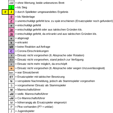
= ohne Wertung; beide unbesetzes Brett
oW
1
= kls Sieg
0
1
= durch Spielleiter umgewandeltes Ergebnis
0
= kls Niederlage
= unentschuldigt gefehlt bzw. zu spät erschienen (Ersatzspieler noch gefunden!)
F
= entschuldigt gefehlt
e
= entschuldigt gefehlt oder aus taktischen Gründen kls.
0
e
= entschuldigt gefehlt, da erkrankt und aus taktischen Gründen kls.
0
k
= abgesagt
e
= erkrankt
k
= keine Reaktion auf Anfrage
kR
= Corona Einschränkungen
C
= Einsatz nicht vorgesehen (lt. Absprache oder Rotation)
X
= Einsatz nicht vorgesehen, stand jedoch zur Verfügung
X+
= Einsatz nicht mehr möglich, da erschöpft
x
= Einsatz nicht vorgesehen (lt. Absprache oder wegen Unzuverlässigkeit)
n
= war Einsatzbereit
ber.
= Ersatzspieler mit taktischer Besetzung
ET
= verspätete Nachmeldung, jedoch als Stammspieler vorgesehen
N
= vorgesehener Einsatz als Stammspieler
S
= Mannschaftsführer
M
= stellv. Mannschaftsführer
sM
= Co-Mannschaftsführer
cM
= höherrangig als Ersatzspieler eingesetzt
M
= Pkw vorhanden (P? = unklar)
P
= Jugendspieler
J