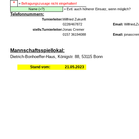
*
=
Befragungszusage nicht eingehalten!
Name (<?)
= Evtl. auch höherer Einsatz, wenn möglich?
Telefonnummern:
Turnierleiter:
Wilfried Zukunft
0228/467872
Email:
Wilfried
.
Z
stellv.Turnierleiter:
Jonas Cremer
0157 36194088
Email:
jonascre
Mannschaftsspiellokal:
Dietrich-Bonhoeffer-Haus, Königstr. 88, 53115 Bonn
Stand vom:
21.05.2023