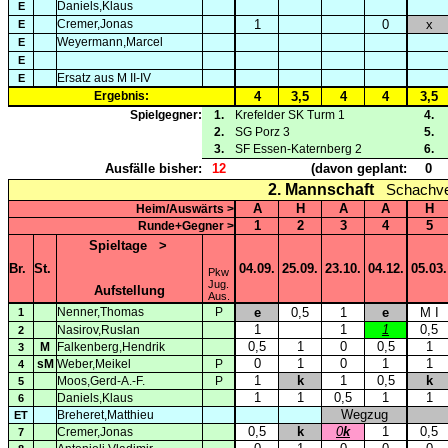
Daniels,Klaus
E
Cremer,Jonas
1
0
x
E
Weyermann,Marcel
E
E
Ersatz aus M II-IV
E
Ergebnis:
4
3,5
4
4
3,5
Spielgegner:
1.
Krefelder SK Turm 1
4.
2.
SG Porz 3
5.
3.
SF Essen-Katernberg 2
6.
Ausfälle bisher:
12
(davon geplant:
0
2. Mannschaft
Schachver
A
H
A
A
H
Heim/Auswärts >
1
2
3
4
5
Runde+Gegner >
Spieltage
>
Br.
St.
04.09.
25.09.
23.10.
04.12.
05.03.
Pkw
Jug.
Aufstellung
Aus.
Nenner,Thomas
P
e
0,5
1
e
M I
1
1
1
1
0,5
Nasirov,Ruslan
2
0,5
1
0
0,5
1
M
Falkenberg,Hendrik
3
0
1
0
1
1
sM
Weber,Meikel
P
4
1
k
1
0,5
k
Moos,Gerd-A.-F.
P
5
1
1
0,5
1
1
Daniels,Klaus
6
Wegzug
Breheret,Matthieu
ET
0,5
k
0
k
1
0,5
Cremer,Jonas
7