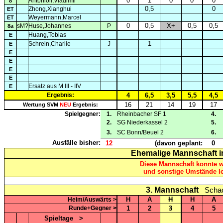
0
1
0
0
0
Antonioli,Vladimir
8
0,5
0
Zhong,Xianghui
ET
Weyermann,Marcel
ET
0
0,5
X+
0,5
0,5
sM?
Huse,Johannes
P
8a
Huang,Tobias
E
1
Schrein,Charlie
J
E
E
E
E
E
Ersatz aus M III - IIV
E
Ergebnis:
4
6,5
3,5
5,5
4,5
16
21
14
19
17
Wertung SVM
NEU
Ergebnis:
Spielgegner:
1.
Rheinbacher SF 1
4.
2.
SG Niederkassel 2
5.
3.
SC Bonn/Beuel 2
6.
Ausfälle bisher:
12
(davon geplant:
0
Ehemalige Mannschaft 
Diese Mannschaft konnte
und sonstige Umstände le
3. Mannschaft
Schac
H
A
H
H
A
Heim/Auswärts >
Runde+Gegner >
1
2
3
4
5
Spieltage
>