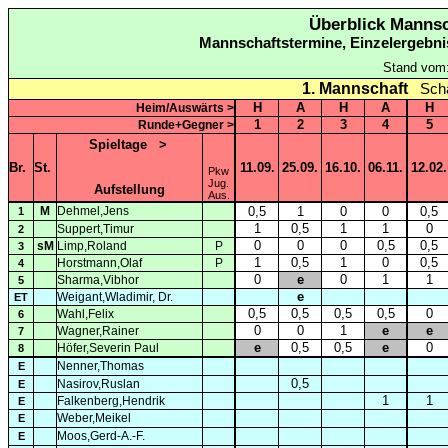
Überblick Mannsc
Mannschaftstermine, Einzelergebni
Stand vom
1. Mannschaft
Sch
H
A
H
A
H
Heim/Auswärts >
1
2
3
4
5
Runde+Gegner >
Spieltage
>
Br.
St.
11.09.
25.09.
16.10.
06.11.
12.02.
Pkw
Jug.
Aufstellung
Aus.
M
Dehmel,Jens
0,5
1
0
0
0,5
1
1
0,5
1
1
0
Suppert,Timur
2
0
0
0
0,5
0,5
sM
Limp,Roland
P
3
1
0,5
1
0
0,5
Horstmann,Olaf
P
4
0
e
0
1
1
Sharma,Vibhor
5
e
Weigant,Wladimir, Dr.
ET
0,5
0,5
0,5
0,5
0
Wahl,Felix
6
0
0
1
e
e
Wagner,Rainer
7
e
0,5
0,5
e
0
Höfer,Severin Paul
8
Nenner,Thomas
E
0,5
Nasirov,Ruslan
E
1
1
Falkenberg,Hendrik
E
Weber,Meikel
E
Moos,Gerd-A.-F.
E