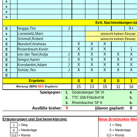
x
x
x
x
Evtl. Nachmeldungen b
X+
Nogga,Tim
J
E
Loesewitz,Marc
x
wünscht keinen Einsatz
Schmoll,Robert
x
wünscht keinen Einsatz
X
X
X
Mundorf,Andreas
E
X
X
X
1
Rosenbaum,Kevin
E
X
X
X
X
X
von der Twer,Kolja
J
E
X
X
X
X
X
Gregor,Aaron
J
E
X
X
X
X
X
Konstantini,Adam
J
E
X
X
X
X
X
Schütz,Teo
J
E
E
Ergebnis:
0
0
0
0
1
15
13
15
11
16
Wertung SBRS
NEU
Ergebnis:
Spielgegner:
Godesberger SK VI
1.
4.
TTC GW Fritzdorf III
2.
5.
Rheinbacher SF II
3.
6.
Ausfälle bisher:
9
(davon geplant:
0
Erläuterungen und Zeichenerklärung:
Neue Brettpunkte-We
= Sieg
1
= Sieg
1
= Niederlage
0
= Niederlage
0
= Remis
0,5
= Remis
0,5