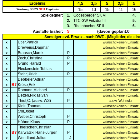
Ergebnis:
4,5
3,5
5
2,5
5
15
13
15
11
16
Wertung SBRS
NEU
Ergebnis:
Spielgegner:
1.
Godesberger SK VI
4.
2.
TTC GW Fritzdorf III
5.
3.
Rheinbacher SF II
6.
Ausfälle bisher:
9
(davon geplant:
0
Sonstiger evtl. Ersatz - nach DWZ - (Mitglieder, die ei
Utler,Patrick
x
wünscht keinen Einsatz
Dreweius,Dagmar
x
wünscht keinen Einsatz
Braasch,Marek
P
x
wünscht keinen Einsatz
Zech,Christine
P
x
wünscht keinen Einsatz
Grund,Harald
P
x
wünscht keinen Einsatz
Fleckenstein,Tobias
x
wünscht keinen Einsatz
Stehr,Ulrich
P
x
wünscht keinen Einsatz
Debbeler,Adrian
x
wünscht keinen Einsatz
B?
Kröse,Erik
x
wünscht keinen Einsatz
Romann,Michael
P
x
wünscht keinen Einsatz
Detten,Niklas,van
x
wünscht keinen Einsatz
Thiel,C. (ausw. WS)
P
x
ausw. Wohnsitz
Klein,Thomas
x
wünscht keinen Einsatz
Still,Josef
x
wünscht keinen Einsatz
Weber,Christoph
P
x
wünscht keinen Einsatz
Höhne,Klaus
P
x
wünscht keinen Einsatz
Thielscher,Christian
x
wünscht keinen Einsatz
B?
Karwatzki,Hans-Jürgen
P
x
wünscht keinen Einsatz
Wendland,Julius
J
x
wünscht keinen Einsatz