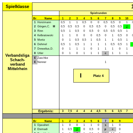
Spielklasse
Spielrunden
Br
Name
1
2
3
4
5
6
7
8
9
10
1
Horstmann
0,5
1
1
0,5
0
0
0,5
0,5
0
1
2
Görgen,C.
M
0,5
0,5
0,5
0
0,5
0,5
0
0,5
0,5
1
3
Rinn
0,5
1
0,5
0
0,5
0
0,5
0,5
0,5
1
4
Kelbratowski
1
1
0
0
0
0,5
0
1
0,5
0
5
Moritz
0
1
0,5
0,5
1
0,5
1
1
0,5
1
6
Dehmel
0,5
1
0,5
1
1
1
1
0,5
0,5
1
7
Drewelius,D.
0
1
1
1
0
1
1
1
0
1
8
Utler
0
1
0
1
1
1
e
1
1
1
Verbandsliga
E
Zaschke
Schach-
E
Nenner
1
verband
Mittelrhein
I
Platz 4
Ergebnis:
3
7,5
4
4
4
4,5
5
6
3,5
7
Br
Name
1
2
3
4
5
6
7
8
9
1
Djavaheri
1
0
0
1
1
0
s
1
0
2
Etemadi
1
0,5
1
0
0,5
0
p
e
0