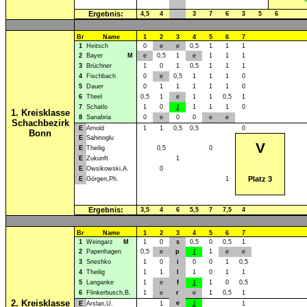
Ergebnis:
4,5
4
3
7
6
3
5
6
Br
Name
1
2
3
4
5
6
7
1
Heitsch
0
e
e
0,5
1
1
1
2
Bayer
M
e
0,5
1
e
1
1
1
3
Brüchner
1
0
1
0,5
1
1
1
4
Fischbach
0
e
0,5
1
1
1
0
5
Dauer
0
1
1
1
1
1
0
6
Theel
0,5
1
e
1
1
0,5
1
7
Schatlo
1
0
1
1
1
1
0
1. Kreisklasse
8
Sanabria
0
e
0
0
e
e
Schachbezirk
E
Arnold
1
1
0,5
0,5
0
Bonn
E
Sahinoglu
V
E
Theilig
0,5
0
E
Zukunft
1
E
Owsikowski,A.
0
Platz 3
E
Görgen,Ph.
1
Ergebnis:
3,5
4
6
5,5
7
7,5
4
Br
Name
1
2
3
4
5
6
7
1
Weingarz
M
1
0
s
0,5
0
0,5
1
2
Papenhagen
0,5
e
p
1
1
e
e
3
Sneshko
1
0
i
0
0
1
0,5
4
Theilig
1
1
l
1
0
1
1
5
Langanke
1
e
f
1
1
0
0,5
6
Flinkerbusch,B.
1
e
r
e
1
0,5
1
2. Kreisklasse
e
E
Arslan,U.
1
1
1