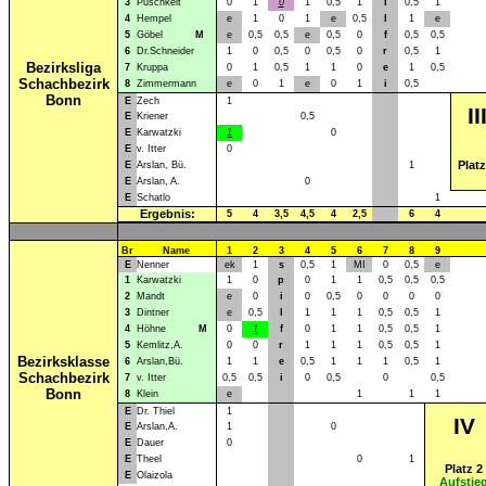
3
Puschkeit
0
1
0
1
0,5
1
i
0,5
1
4
Hempel
e
1
0
1
e
0,5
l
1
e
5
Göbel
M
e
0,5
0,5
e
0,5
0
f
0,5
0,5
6
Dr.Schneider
1
0
0,5
0
0,5
0
r
0,5
1
Bezirksliga
7
Kruppa
0
1
0,5
1
1
0
e
1
0,5
Schachbezirk
8
Zimmermann
e
0
1
e
0
1
i
0,5
Bonn
E
Zech
1
II
E
Kriener
0,5
E
Karwatzki
1
0
E
v. Itter
0
Platz
E
Arslan, Bü.
1
E
Arslan, A.
0
E
Schatlo
1
Ergebnis:
5
4
3,5
4,5
4
2,5
6
4
Br
Name
1
2
3
4
5
6
7
8
9
E
Nenner
ek
1
s
0,5
1
MI
0
0,5
e
1
Karwatzki
1
0
p
0
1
1
0,5
0,5
0,5
2
Mandt
e
0
i
0
0,5
0
0
0
0
3
Dintner
e
0,5
l
1
1
1
0,5
0,5
1
4
Höhne
M
0
1
f
0
1
1
0,5
0,5
1
5
Kemlitz,A.
0
0
r
1
1
1
0,5
0,5
1
Bezirksklasse
6
Arslan,Bü.
1
1
e
0,5
1
1
1
0,5
1
Schachbezirk
7
v. Itter
0,5
0,5
i
0
0,5
0
0,5
Bonn
8
Klein
e
1
1
1
E
Dr. Thiel
1
IV
E
Arslan,A.
1
0
E
Dauer
0
E
Theel
0
1
Platz 2
E
Olaizola
Aufstie