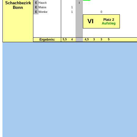
Schachbezirk
E
Hauck
i
Bonn
E
Matos
1
E
Wenke
1
0
VI
Platz 2
Aufstieg
Ergebnis:
5,5
4
4,5
3
3
5