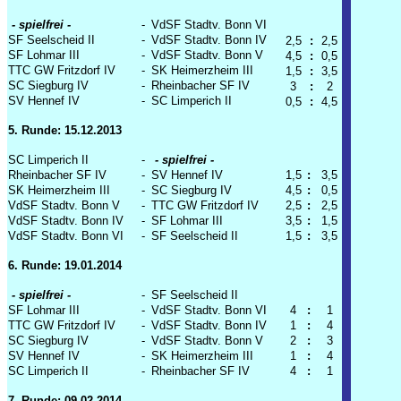
- spielfrei -
-
VdSF Stadtv. Bonn VI
SF Seelscheid II
-
VdSF Stadtv. Bonn IV
2,5
:
2,5
SF Lohmar III
-
VdSF Stadtv. Bonn V
4,5
:
0,5
TTC GW Fritzdorf IV
-
SK Heimerzheim III
1,5
:
3,5
SC Siegburg IV
-
Rheinbacher SF IV
3
:
2
SV Hennef IV
-
SC Limperich II
0,5
:
4,5
5. Runde: 15.12.2013
SC Limperich II
-
- spielfrei -
Rheinbacher SF IV
-
SV Hennef IV
1,5
:
3,5
SK Heimerzheim III
-
SC Siegburg IV
4,5
:
0,5
VdSF Stadtv. Bonn V
-
TTC GW Fritzdorf IV
2,5
:
2,5
VdSF Stadtv. Bonn IV
-
SF Lohmar III
3,5
:
1,5
VdSF Stadtv. Bonn VI
-
SF Seelscheid II
1,5
:
3,5
6. Runde: 19.01.2014
- spielfrei -
-
SF Seelscheid II
SF Lohmar III
-
VdSF Stadtv. Bonn VI
4
:
1
TTC GW Fritzdorf IV
-
VdSF Stadtv. Bonn IV
1
:
4
SC Siegburg IV
-
VdSF Stadtv. Bonn V
2
:
3
SV Hennef IV
-
SK Heimerzheim III
1
:
4
SC Limperich II
-
Rheinbacher SF IV
4
:
1
7. Runde: 09.02.2014