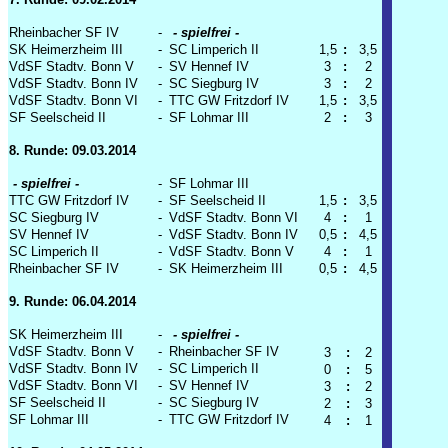
Rheinbacher SF IV
-
- spielfrei -
SK Heimerzheim III
-
SC Limperich II
1,5
:
3,5
VdSF Stadtv. Bonn V
-
SV Hennef IV
3
:
2
VdSF Stadtv. Bonn IV
-
SC Siegburg IV
3
:
2
VdSF Stadtv. Bonn VI
-
TTC GW Fritzdorf IV
1,5
:
3,5
SF Seelscheid II
-
SF Lohmar III
2
:
3
8. Runde: 09.03.2014
- spielfrei -
-
SF Lohmar III
TTC GW Fritzdorf IV
-
SF Seelscheid II
1,5
:
3,5
SC Siegburg IV
-
VdSF Stadtv. Bonn VI
4
:
1
SV Hennef IV
-
VdSF Stadtv. Bonn IV
0,5
:
4,5
SC Limperich II
-
VdSF Stadtv. Bonn V
4
:
1
Rheinbacher SF IV
-
SK Heimerzheim III
0,5
:
4,5
9. Runde: 06.04.2014
SK Heimerzheim III
-
- spielfrei -
VdSF Stadtv. Bonn V
-
Rheinbacher SF IV
3
:
2
VdSF Stadtv. Bonn IV
-
SC Limperich II
0
:
5
VdSF Stadtv. Bonn VI
-
SV Hennef IV
3
:
2
SF Seelscheid II
-
SC Siegburg IV
2
:
3
SF Lohmar III
-
TTC GW Fritzdorf IV
4
:
1