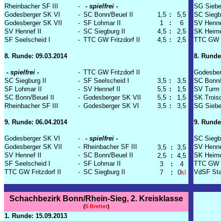
Rheinbacher SF III
-
- spielfrei -
SG Siebe
Godesberger SK VI
-
SC Bonn/Beuel II
1,5
:
5,5
SC Siegbu
Godesberger SK VII
-
SF Lohmar II
1
:
6
SV Hennef
SV Hennef II
-
SC Siegburg II
4,5
:
2,5
SK Heime
SF Seelscheid I
-
TTC GW Fritzdorf II
4,5
:
2,5
TTC GW Fr
8. Runde: 09.03.2014
8. Runde
- spielfrei -
-
TTC GW Fritzdorf II
Godesber
SC Siegburg II
-
SF Seelscheid I
3,5
:
3,5
SC Bonn/
SF Lohmar II
-
SV Hennef II
5,5
:
1,5
SV Turm 
SC Bonn/Beuel II
-
Godesberger SK VII
5,5
:
1,5
SK Troisd
Rheinbacher SF III
-
Godesberger SK VI
3,5
:
3,5
SG Siebe
9. Runde: 06.04.2014
9. Runde
Godesberger SK VI
-
- spielfrei -
SC Siegbu
Godesberger SK VII
-
Rheinbacher SF III
SV Hennef
3,5
:
3,5
SV Hennef II
-
SC Bonn/Beuel II
SK Heime
2,5
:
4,5
SF Seelscheid I
-
SF Lohmar II
TTC GW Fr
3
:
4
TTC GW Fritzdorf II
-
SC Siegburg II
VdSF Stad
7
:
0
kl
Schachbezirk Bonn/Rhein-Sieg, 2. Kreisklasse
(
5 Bretter
)
1. Runde: 15.09.2013