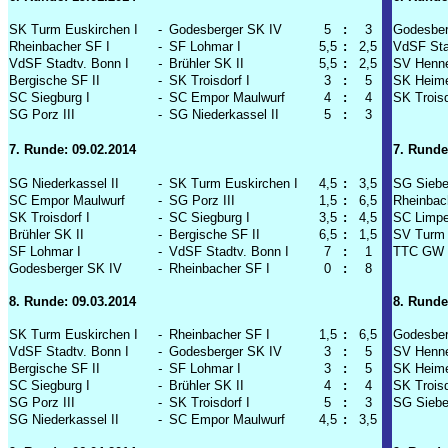
SK Turm Euskirchen I
-
Godesberger SK IV
5
:
3
Godesber
Rheinbacher SF I
-
SF Lohmar I
5,5
:
2,5
VdSF Sta
VdSF Stadtv. Bonn I
-
Brühler SK II
5,5
:
2,5
SV Henne
Bergische SF II
-
SK Troisdorf I
3
:
5
SK Heime
SC Siegburg I
-
SC Empor Maulwurf
4
:
4
SK Troisd
SG Porz III
-
SG Niederkassel II
5
:
3
7. Runde: 09.02.2014
7. Runde
SG Niederkassel II
-
SK Turm Euskirchen I
4,5
:
3,5
SG Siebe
SC Empor Maulwurf
-
SG Porz III
1,5
:
6,5
Rheinbac
SK Troisdorf I
-
SC Siegburg I
3,5
:
4,5
SC Limpe
Brühler SK II
-
Bergische SF II
6,5
:
1,5
SV Turm 
SF Lohmar I
-
VdSF Stadtv. Bonn I
7
:
1
TTC GW F
Godesberger SK IV
-
Rheinbacher SF I
0
:
8
8. Runde: 09.03.2014
8. Runde
SK Turm Euskirchen I
-
Rheinbacher SF I
1,5
:
6,5
Godesber
VdSF Stadtv. Bonn I
-
Godesberger SK IV
3
:
5
SV Henne
Bergische SF II
-
SF Lohmar I
3
:
5
SK Heime
SC Siegburg I
-
Brühler SK II
4
:
4
SK Troisd
SG Porz III
-
SK Troisdorf I
5
:
3
SG Siebe
SG Niederkassel II
-
SC Empor Maulwurf
4,5
:
3,5