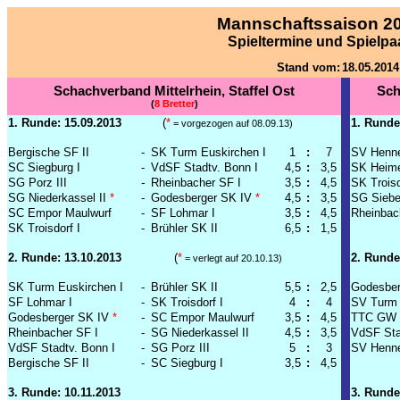
Mannschaftssaison 2
Spieltermine und Spielp
Stand vom:
18.05.2014
Schachverband Mittelrhein, Staffel Ost
Sch
(
8 Bretter
)
1. Runde: 15.09.2013
(
*
1. Runde
= vorgezogen auf 08.09.13)
Bergische SF II
-
SK Turm Euskirchen I
1
:
7
SV Henne
SC Siegburg I
-
VdSF Stadtv. Bonn I
4,5
:
3,5
SK Heime
SG Porz III
-
Rheinbacher SF I
3,5
:
4,5
SK Troisd
SG Niederkassel II
*
-
Godesberger SK IV
*
4,5
:
3,5
SG Siebe
SC Empor Maulwurf
-
SF Lohmar I
3,5
:
4,5
Rheinbac
SK Troisdorf I
-
Brühler SK II
6,5
:
1,5
2. Runde: 13.10.2013
(
*
2. Runde
= verlegt auf 20.10.13)
SK Turm Euskirchen I
-
Brühler SK II
5,5
:
2,5
Godesber
SF Lohmar I
-
SK Troisdorf I
4
:
4
SV Turm 
Godesberger SK IV
*
-
SC Empor Maulwurf
3,5
:
4,5
TTC GW F
Rheinbacher SF I
-
SG Niederkassel II
4,5
:
3,5
VdSF Sta
VdSF Stadtv. Bonn I
-
SG Porz III
5
:
3
SV Henne
Bergische SF II
-
SC Siegburg I
3,5
:
4,5
3. Runde: 10.11.2013
3. Runde