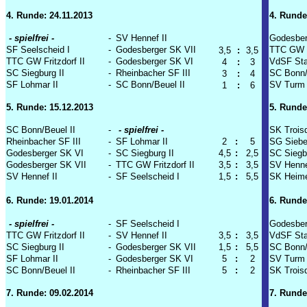
4. Runde: 24.11.2013
4. Runde
- spielfrei -
-
SV Hennef II
Godesber
SF Seelscheid I
-
Godesberger SK VII
TTC GW Fr
3,5
:
3,5
TTC GW Fritzdorf II
-
Godesberger SK VI
VdSF Stad
4
:
3
SC Siegburg II
-
Rheinbacher SF III
SC Bonn/
3
:
4
SF Lohmar II
-
SC Bonn/Beuel II
SV Turm 
1
:
6
5. Runde: 15.12.2013
5. Runde
SC Bonn/Beuel II
-
- spielfrei -
SK Troisd
Rheinbacher SF III
-
SF Lohmar II
2
:
5
SG Siebe
Godesberger SK VI
-
SC Siegburg II
4,5
:
2,5
SC Siegbu
Godesberger SK VII
-
TTC GW Fritzdorf II
3,5
:
3,5
SV Hennef
SV Hennef II
-
SF Seelscheid I
1,5
:
5,5
SK Heime
6. Runde: 19.01.2014
6. Runde
- spielfrei -
-
SF Seelscheid I
Godesber
TTC GW Fritzdorf II
-
SV Hennef II
3,5
:
3,5
VdSF Stad
SC Siegburg II
-
Godesberger SK VII
1,5
:
5,5
SC Bonn/
SF Lohmar II
-
Godesberger SK VI
5
:
2
SV Turm 
SC Bonn/Beuel II
-
Rheinbacher SF III
5
:
2
SK Troisd
7. Runde: 09.02.2014
7. Runde