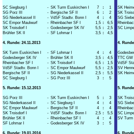
SC Siegburg I
-
SK Turm Euskirchen I
7
:
1
SK Heime
SG Porz III
-
Bergische SF II
6
:
2
SK Troisd
SG Niederkassel II
-
VdSF Stadtv. Bonn I
4
:
4
SG Siebe
SC Empor Maulwurf
-
Rheinbacher SF I
1,5
:
6,5
Rheinbac
SK Troisdorf I
-
Godesberger SK IV
5,5
:
2,5
SC Limpe
Brühler SK II
-
SF Lohmar I
3,5
:
4,5
4. Runde: 24.11.2013
4. Runde
SK Turm Euskirchen I
-
SF Lohmar I
4
:
4
Godesber
Godesberger SK IV
-
Brühler SK II
3,5
:
4,5
TTC GW F
Rheinbacher SF I
-
SK Troisdorf I
6,5
:
1,5
VdSF Sta
VdSF Stadtv. Bonn I
-
SC Empor Maulwurf
5,5
:
2,5
SV Henne
Bergische SF II
-
SG Niederkassel II
2,5
:
5,5
SK Heime
SC Siegburg I
-
SG Porz III
3
:
5
5. Runde: 15.12.2013
5. Runde
SG Porz III
-
SK Turm Euskirchen I
5
:
3
SK Troisd
SG Niederkassel II
-
SC Siegburg I
4
:
4
SG Siebe
SC Empor Maulwurf
-
Bergische SF II
4
:
4
Rheinbac
SK Troisdorf I
-
VdSF Stadtv. Bonn I
2,5
:
5,5
SC Limpe
Brühler SK II
-
Rheinbacher SF I
4
:
4
SV Turm 
SF Lohmar I
-
Godesberger SK IV
3
:
5
6. Runde: 19.01.2014
6. Runde