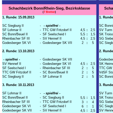
Schachbezirk Bonn/Rhein-Sieg, Bezirksklasse
Scha
(
7 Bretter
)
1. Runde: 15.09.2013
1. Runde
SC Siegburg II
-
- spielfrei -
SC Bonn/
SF Lohmar II
-
TTC GW Fritzdorf II
4,5
:
2,5
SV Turm 
SC Bonn/Beuel II
-
SF Seelscheid I
5,5
:
1,5
SK Troisd
Rheinbacher SF III
-
SV Hennef II
4,5
:
2,5
SG Siebe
Godesberger SK VI
-
Godesberger SK VII
2
:
5
SC Siegbu
2. Runde: 13.10.2013
2. Runde
- spielfrei -
-
Godesberger SK VII
Godesber
SV Hennef II
-
Godesberger SK VI
4,5
:
2,5
SK Heime
SF Seelscheid I
-
Rheinbacher SF III
2
:
5
TTC GW Fr
TTC GW Fritzdorf II
-
SC Bonn/Beuel II
2
:
5
VdSF Stad
SC Siegburg II
-
SF Lohmar II
2
:
5
SC Bonn/
3. Runde: 10.11.2013
3. Runde
SF Lohmar II
-
- spielfrei -
SV Turm 
SC Bonn/Beuel II
-
SC Siegburg II
:
SK Troisd
5,5
1,5
Rheinbacher SF III
-
TTC GW Fritzdorf II
:
SG Siebe
3
4
Godesberger SK VI
-
SF Seelscheid I
:
SC Siegbu
6
1
Godesberger SK VII
-
SV Hennef II
:
SV Hennef
4,5
2,5