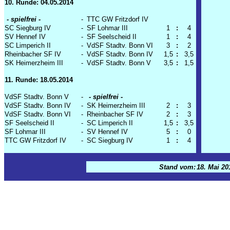
10. Runde: 04.05.2014
- spielfrei -
-
TTC GW Fritzdorf IV
SC Siegburg IV
-
SF Lohmar III
1
:
4
SV Hennef IV
-
SF Seelscheid II
1
:
4
SC Limperich II
-
VdSF Stadtv. Bonn VI
3
:
2
Rheinbacher SF IV
-
VdSF Stadtv. Bonn IV
1,5
:
3,5
SK Heimerzheim III
-
VdSF Stadtv. Bonn V
3,5
:
1,5
11. Runde: 18.05.2014
VdSF Stadtv. Bonn V
-
- spielfrei -
VdSF Stadtv. Bonn IV
-
SK Heimerzheim III
2
:
3
VdSF Stadtv. Bonn VI
-
Rheinbacher SF IV
2
:
3
SF Seelscheid II
-
SC Limperich II
1,5
:
3,5
SF Lohmar III
-
SV Hennef IV
5
:
0
TTC GW Fritzdorf IV
-
SC Siegburg IV
1
:
4
Stand vom:
18. Mai 20