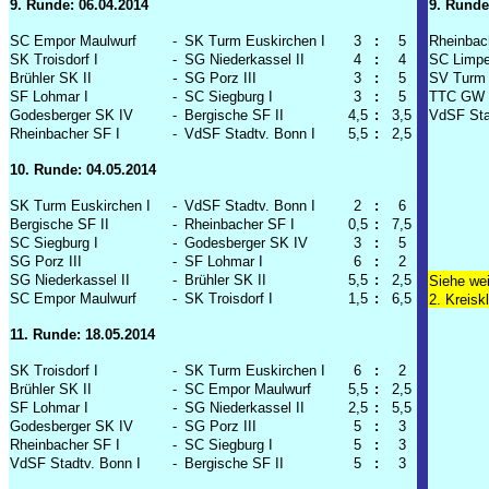
9. Runde: 06.04.2014
9. Runde
SC Empor Maulwurf
-
SK Turm Euskirchen I
3
:
5
Rheinbac
SK Troisdorf I
-
SG Niederkassel II
4
:
4
SC Limpe
Brühler SK II
-
SG Porz III
3
:
5
SV Turm 
SF Lohmar I
-
SC Siegburg I
3
:
5
TTC GW F
Godesberger SK IV
-
Bergische SF II
4,5
:
3,5
VdSF Sta
Rheinbacher SF I
-
VdSF Stadtv. Bonn I
5,5
:
2,5
10. Runde: 04.05.2014
SK Turm Euskirchen I
-
VdSF Stadtv. Bonn I
2
:
6
Bergische SF II
-
Rheinbacher SF I
0,5
:
7,5
SC Siegburg I
-
Godesberger SK IV
3
:
5
SG Porz III
-
SF Lohmar I
6
:
2
SG Niederkassel II
-
Brühler SK II
5,5
:
2,5
Siehe wei
SC Empor Maulwurf
-
SK Troisdorf I
1,5
:
6,5
2. Kreisk
11. Runde: 18.05.2014
SK Troisdorf I
-
SK Turm Euskirchen I
6
:
2
Brühler SK II
-
SC Empor Maulwurf
5,5
:
2,5
SF Lohmar I
-
SG Niederkassel II
2,5
:
5,5
Godesberger SK IV
-
SG Porz III
5
:
3
Rheinbacher SF I
-
SC Siegburg I
5
:
3
VdSF Stadtv. Bonn I
-
Bergische SF II
5
:
3